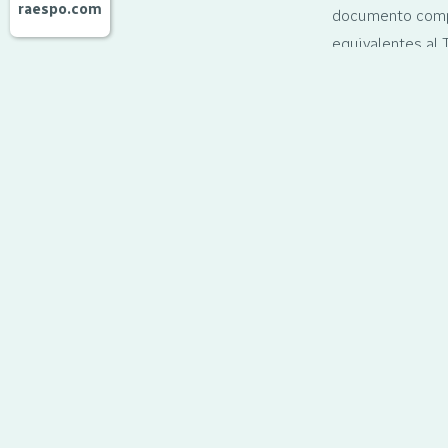
raespo.com
documento compl
equivalentes al 
programas y cómo