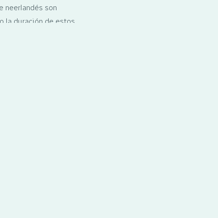
e neerlandés son
mo la duración de estos
glés).
¡Síguenos!