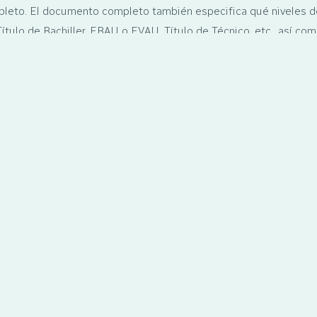
eto. El documento completo también especifica qué niveles d
Título de Bachiller, EBAU o EVAU, Título de Técnico, etc., así co
 se determina el nivel.
descargar el documento completo (en in